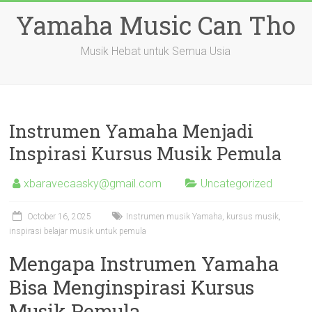
Skip
Yamaha Music Can Tho
to
content
Musik Hebat untuk Semua Usia
Instrumen Yamaha Menjadi
Inspirasi Kursus Musik Pemula
xbaravecaasky@gmail.com
Uncategorized
October 16, 2025
Instrumen musik Yamaha, kursus musik,
inspirasi belajar musik untuk pemula
Mengapa Instrumen Yamaha
Bisa Menginspirasi Kursus
Musik Pemula