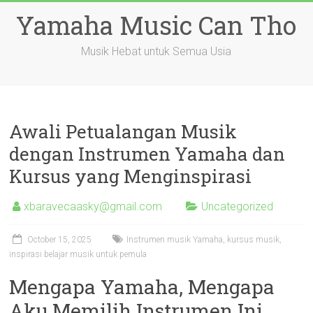
Skip
Yamaha Music Can Tho
to
content
Musik Hebat untuk Semua Usia
Awali Petualangan Musik
dengan Instrumen Yamaha dan
Kursus yang Menginspirasi
xbaravecaasky@gmail.com
Uncategorized
October 15, 2025
Instrumen musik Yamaha, kursus musik,
inspirasi belajar musik untuk pemula
Mengapa Yamaha, Mengapa
Aku Memilih Instrumen Ini