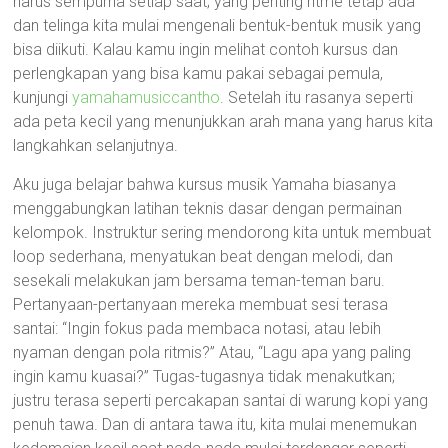
harus sempurna setiap saat; yang penting ritme tetap ada
dan telinga kita mulai mengenali bentuk-bentuk musik yang
bisa diikuti. Kalau kamu ingin melihat contoh kursus dan
perlengkapan yang bisa kamu pakai sebagai pemula,
kunjungi
yamahamusiccantho
. Setelah itu rasanya seperti
ada peta kecil yang menunjukkan arah mana yang harus kita
langkahkan selanjutnya.
Aku juga belajar bahwa kursus musik Yamaha biasanya
menggabungkan latihan teknis dasar dengan permainan
kelompok. Instruktur sering mendorong kita untuk membuat
loop sederhana, menyatukan beat dengan melodi, dan
sesekali melakukan jam bersama teman-teman baru.
Pertanyaan-pertanyaan mereka membuat sesi terasa
santai: “Ingin fokus pada membaca notasi, atau lebih
nyaman dengan pola ritmis?” Atau, “Lagu apa yang paling
ingin kamu kuasai?” Tugas-tugasnya tidak menakutkan;
justru terasa seperti percakapan santai di warung kopi yang
penuh tawa. Dan di antara tawa itu, kita mulai menemukan