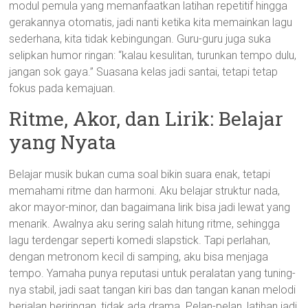
modul pemula yang memanfaatkan latihan repetitif hingga
gerakannya otomatis, jadi nanti ketika kita memainkan lagu
sederhana, kita tidak kebingungan. Guru-guru juga suka
selipkan humor ringan: “kalau kesulitan, turunkan tempo dulu,
jangan sok gaya.” Suasana kelas jadi santai, tetapi tetap
fokus pada kemajuan.
Ritme, Akor, dan Lirik: Belajar
yang Nyata
Belajar musik bukan cuma soal bikin suara enak, tetapi
memahami ritme dan harmoni. Aku belajar struktur nada,
akor mayor-minor, dan bagaimana lirik bisa jadi lewat yang
menarik. Awalnya aku sering salah hitung ritme, sehingga
lagu terdengar seperti komedi slapstick. Tapi perlahan,
dengan metronom kecil di samping, aku bisa menjaga
tempo. Yamaha punya reputasi untuk peralatan yang tuning-
nya stabil, jadi saat tangan kiri bas dan tangan kanan melodi
berjalan beriringan, tidak ada drama. Pelan-pelan, latihan jadi