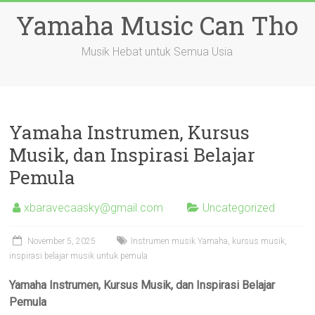
Skip
Yamaha Music Can Tho
to
content
Musik Hebat untuk Semua Usia
Yamaha Instrumen, Kursus
Musik, dan Inspirasi Belajar
Pemula
xbaravecaasky@gmail.com
Uncategorized
November 5, 2025
Instrumen musik Yamaha, kursus musik,
inspirasi belajar musik untuk pemula
Yamaha Instrumen, Kursus Musik, dan Inspirasi Belajar
Pemula