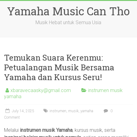
Skip
Yamaha Music Can Tho
to
content
Musik Hebat untuk Semua Usia
Temukan Suara Kerenmu:
Petualangan Musik Bersama
Yamaha dan Kursus Seru!
xbaravecaasky@gmail.com
instrumen musik
yamaha
July 14, 2025
instrumen
,
musik
,
yamaha
0
Comment
Melalui
instrumen musik Yamaha
, kursus musik, serta