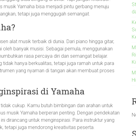
S
us musik Yamaha bisa menjadi pintu gerbang menuju
d
angkan, tetapi juga menggugah semangat.
K
aha?
S
K
n alat musik terbaik di dunia. Dari piano hingga gitar,
M
kui oleh banyak musisi. Sebagai pemula, menggunakan
R
numbuhkan rasa percaya diri dan semangat belajar.
Ki
idak hanya berkualitas, tetapi juga ramah untuk para
instrumen yang nyaman di tangan akan membuat proses
M
Hi
inspirasi di Yamaha
k tidak cukup. Kamu butuh bimbingan dan arahan untuk
sus musik Yamaha berperan penting. Dengan pendekatan
N
ini dirancang untuk menginspirasi. Para instruktur yang
, tetapi juga mendorong kreativitas peserta.