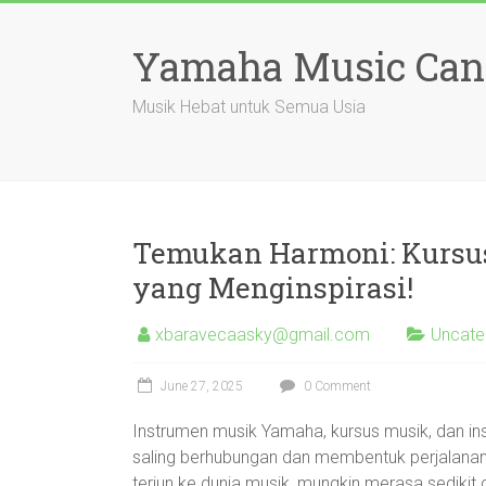
Skip
to
Yamaha Music Can
content
Musik Hebat untuk Semua Usia
Temukan Harmoni: Kursu
yang Menginspirasi!
xbaravecaasky@gmail.com
Uncate
June 27, 2025
0 Comment
Instrumen musik Yamaha, kursus musik, dan ins
saling berhubungan dan membentuk perjalanan
terjun ke dunia musik, mungkin merasa sedikit 