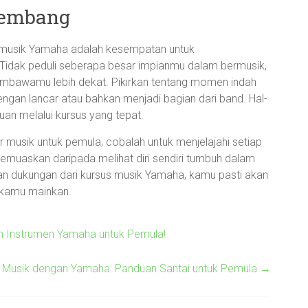
kembang
us musik Yamaha adalah kesempatan untuk
 Tidak peduli seberapa besar impianmu dalam bermusik,
embawamu lebih dekat. Pikirkan tentang momen indah
ngan lancar atau bahkan menjadi bagian dari band. Hal-
an melalui kursus yang tepat.
ar musik untuk pemula, cobalah untuk menjelajahi setiap
emuaskan daripada melihat diri sendiri tumbuh dalam
dan dukungan dari kursus musik Yamaha, kamu pasti akan
 kamu mainkan.
gan Instrumen Yamaha untuk Pemula!
ia Musik dengan Yamaha: Panduan Santai untuk Pemula
→