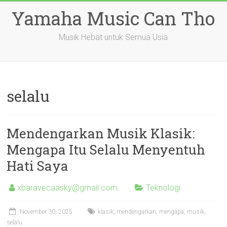
Skip
Yamaha Music Can Tho
to
content
Musik Hebat untuk Semua Usia
selalu
Mendengarkan Musik Klasik:
Mengapa Itu Selalu Menyentuh
Hati Saya
xbaravecaasky@gmail.com
Teknologi
November 30, 2025
klasik
,
mendengarkan
,
mengapa
,
musik
,
selalu