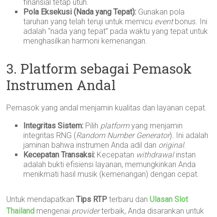
finansial tetap utuh.
Pola Eksekusi (Nada yang Tepat):
Gunakan pola
taruhan yang telah teruji untuk memicu
event
bonus. Ini
adalah “nada yang tepat” pada waktu yang tepat untuk
menghasilkan harmoni kemenangan.
3. Platform sebagai Pemasok
Instrumen Andal
Pemasok yang andal menjamin kualitas dan layanan cepat.
Integritas Sistem:
Pilih
platform
yang menjamin
integritas RNG (
Random Number Generator
). Ini adalah
jaminan bahwa instrumen Anda adil dan
original
.
Kecepatan Transaksi:
Kecepatan
withdrawal
instan
adalah bukti efisiensi layanan, memungkinkan Anda
menikmati hasil musik (kemenangan) dengan cepat.
Untuk mendapatkan
Tips RTP
terbaru dan
Ulasan Slot
Thailand
mengenai
provider
terbaik, Anda disarankan untuk