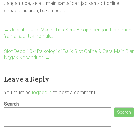
Jangan lupa, selalu main santai dan jadikan slot online
sebagai hiburan, bukan beban!
←
Jelajahi Dunia Musik: Tips Seru Belajar dengan Instrumen
Yamaha untuk Pemula!
Slot Depo 10k: Psikologi di Balik Slot Online & Cara Main Biar
Nggak Kecanduan
→
Leave a Reply
You must be
logged in
to post a comment.
Search
Search