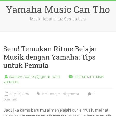
Skip
Yamaha Music Can Tho
to
content
Musik Hebat untuk Semua Usia
Seru! Temukan Ritme Belajar
Musik dengan Yamaha: Tips
untuk Pemula
xbaravecaasky@gmail.com
instrumen musik
yamaha
July 25, 2025
instrumen
,
musik
,
yamaha
0
Comment
Jadi, jika kamu baru mulai menjelajahi dunia musik, melihat