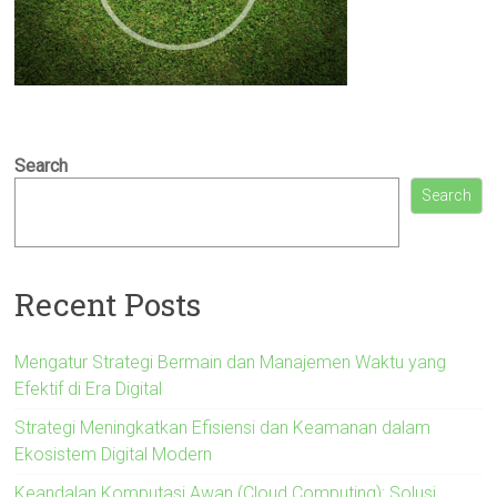
Search
Search
Recent Posts
Mengatur Strategi Bermain dan Manajemen Waktu yang
Efektif di Era Digital
Strategi Meningkatkan Efisiensi dan Keamanan dalam
Ekosistem Digital Modern
Keandalan Komputasi Awan (Cloud Computing): Solusi