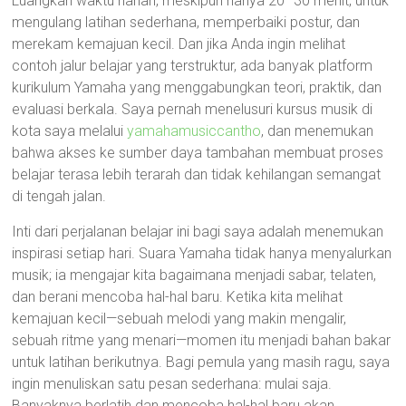
Luangkan waktu harian, meskipun hanya 20–30 menit, untuk
mengulang latihan sederhana, memperbaiki postur, dan
merekam kemajuan kecil. Dan jika Anda ingin melihat
contoh jalur belajar yang terstruktur, ada banyak platform
kurikulum Yamaha yang menggabungkan teori, praktik, dan
evaluasi berkala. Saya pernah menelusuri kursus musik di
kota saya melalui
yamahamusiccantho
, dan menemukan
bahwa akses ke sumber daya tambahan membuat proses
belajar terasa lebih terarah dan tidak kehilangan semangat
di tengah jalan.
Inti dari perjalanan belajar ini bagi saya adalah menemukan
inspirasi setiap hari. Suara Yamaha tidak hanya menyalurkan
musik; ia mengajar kita bagaimana menjadi sabar, telaten,
dan berani mencoba hal-hal baru. Ketika kita melihat
kemajuan kecil—sebuah melodi yang makin mengalir,
sebuah ritme yang menari—momen itu menjadi bahan bakar
untuk latihan berikutnya. Bagi pemula yang masih ragu, saya
ingin menuliskan satu pesan sederhana: mulai saja.
Banyaknya berlatih dan mencoba hal-hal baru akan