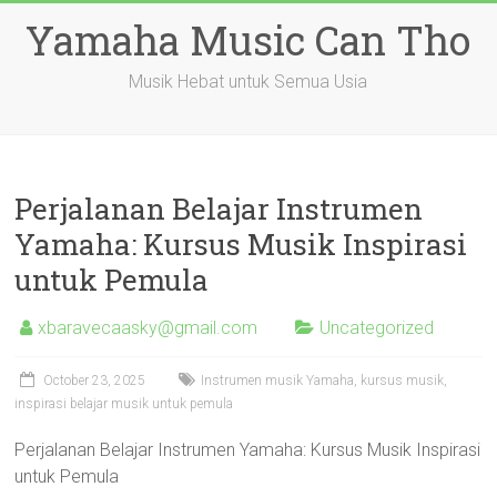
Skip
Yamaha Music Can Tho
to
content
Musik Hebat untuk Semua Usia
Perjalanan Belajar Instrumen
Yamaha: Kursus Musik Inspirasi
untuk Pemula
xbaravecaasky@gmail.com
Uncategorized
October 23, 2025
Instrumen musik Yamaha, kursus musik,
inspirasi belajar musik untuk pemula
Perjalanan Belajar Instrumen Yamaha: Kursus Musik Inspirasi
untuk Pemula