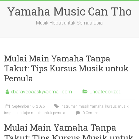
Skip
Yamaha Music Can Tho
to
content
Musik Hebat untuk Semua Usia
Mulai Main Yamaha Tanpa
Takut: Tips Kursus Musik untuk
Pemula
xbaravecaasky@gmail.com
Uncategorized
September 16, 2025
Instrumen musik Yamaha, kursus musik,
inspirasi belajar musik untuk pemula
0 Comment
Mulai Main Yamaha Tanpa
Takut: Tips Kursus Musik untuk