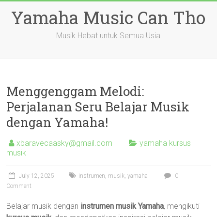
Skip
Yamaha Music Can Tho
to
content
Musik Hebat untuk Semua Usia
Menggenggam Melodi:
Perjalanan Seru Belajar Musik
dengan Yamaha!
xbaravecaasky@gmail.com
yamaha kursus
musik
July 12, 2025
instrumen
,
musik
,
yamaha
0
Comment
Belajar musik dengan
instrumen musik Yamaha
, mengikuti