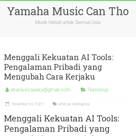
Skip
Yamaha Music Can Tho
to
content
Musik Hebat untuk Semua Usia
Menggali Kekuatan AI Tools:
Pengalaman Pribadi yang
Mengubah Cara Kerjaku
xbaravecaasky@gmail.com
Teknologi
November 24, 2025
artificial intelligence
Menggali Kekuatan AI Tools:
Pengalaman Pribadi yang