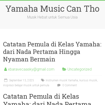
Skip
Yamaha Music Can Tho
to
content
Musik Hebat untuk Semua Usia
Catatan Pemula di Kelas Yamaha:
dari Nada Pertama Hingga
Nyaman Bermain
xbaravecaasky@gmail.com
Uncategorized
September 13, 2025
Instrumen musik Yamaha, kursus musik,
inspirasi belajar musik untuk pemula
0 Comment
Catatan Pemula di Kelas
Yamaha: dari Nada Pertama