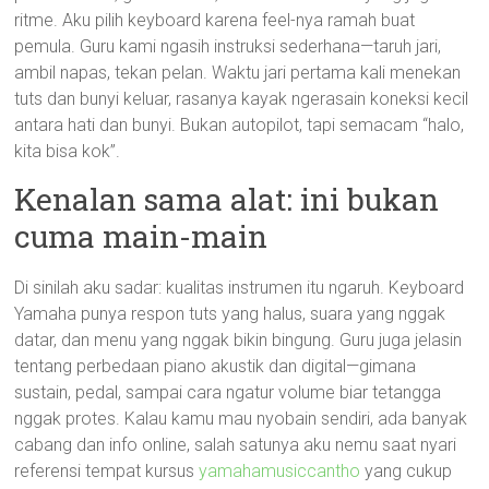
ritme. Aku pilih keyboard karena feel-nya ramah buat
pemula. Guru kami ngasih instruksi sederhana—taruh jari,
ambil napas, tekan pelan. Waktu jari pertama kali menekan
tuts dan bunyi keluar, rasanya kayak ngerasain koneksi kecil
antara hati dan bunyi. Bukan autopilot, tapi semacam “halo,
kita bisa kok”.
Kenalan sama alat: ini bukan
cuma main-main
Di sinilah aku sadar: kualitas instrumen itu ngaruh. Keyboard
Yamaha punya respon tuts yang halus, suara yang nggak
datar, dan menu yang nggak bikin bingung. Guru juga jelasin
tentang perbedaan piano akustik dan digital—gimana
sustain, pedal, sampai cara ngatur volume biar tetangga
nggak protes. Kalau kamu mau nyobain sendiri, ada banyak
cabang dan info online, salah satunya aku nemu saat nyari
referensi tempat kursus
yamahamusiccantho
yang cukup